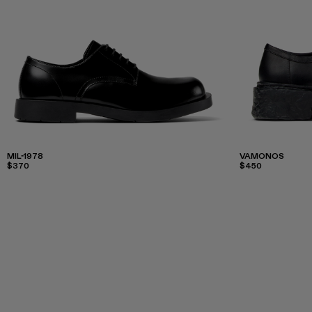
MIL-1978
VAMONOS
$370
$450