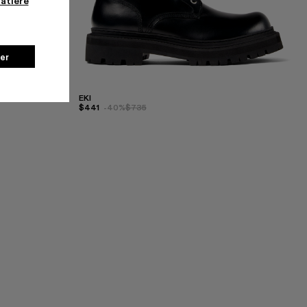
matière
er
EKI
$441
-40%
$735