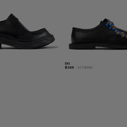
EKI
$388
-30%
$555