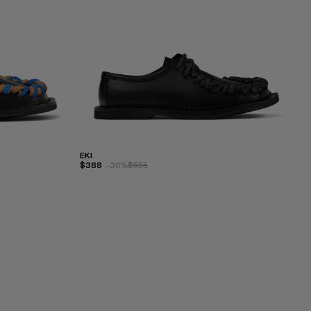
EKI
$388
-30%
$555