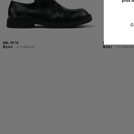
plus d
C
MIL 1978
EKI
$240
-40%
$400
$297
-40%
$495