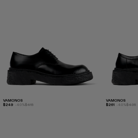
VAMONOS
VAMONOS
$249
-40%
$415
$261
-40%
$435