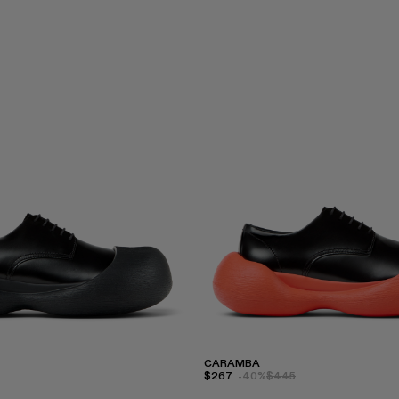
CARAMBA
$267
-40%
$445