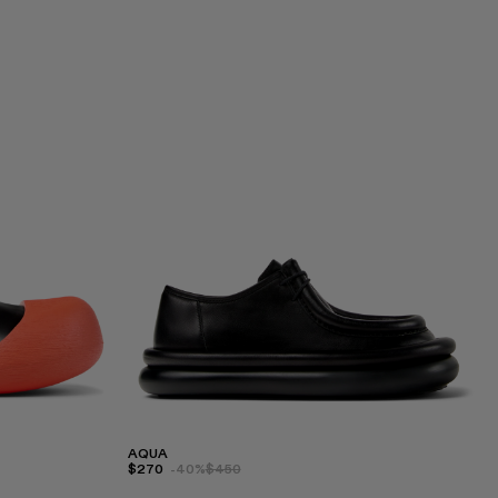
AQUA
$270
-40%
$450