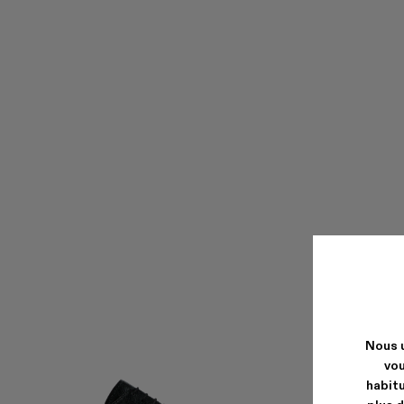
Nous u
vou
habitu