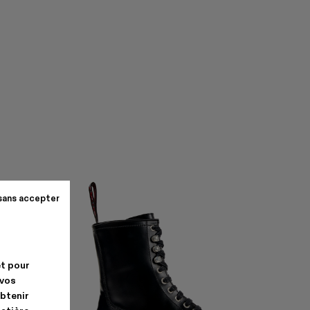
sans accepter
et pour
 vos
obtenir