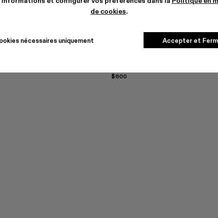
'informations et configurer vos préférences dans la
Politique en 
de cookies
.
ookies nécessaires uniquement
Accepter et Ferm
EKI
$600