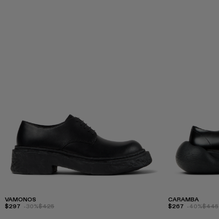
VAMONOS
CARAMBA
$297
-30%
$425
$267
-40%
$445