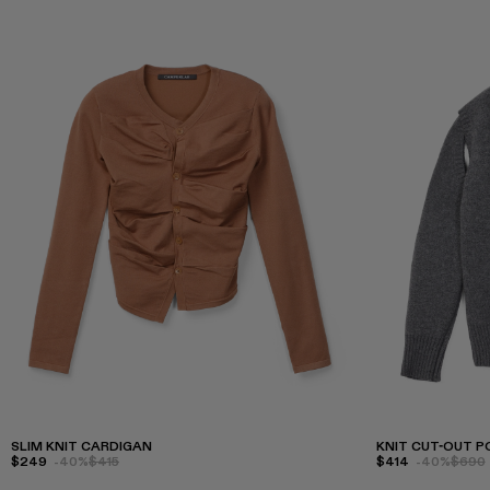
SLIM KNIT CARDIGAN
KNIT CUT-OUT P
$249
-40%
$415
$414
-40%
$690