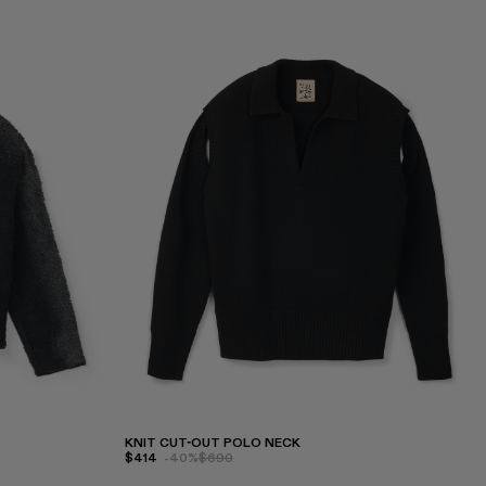
KNIT CUT-OUT POLO NECK
$414
-40%
$690