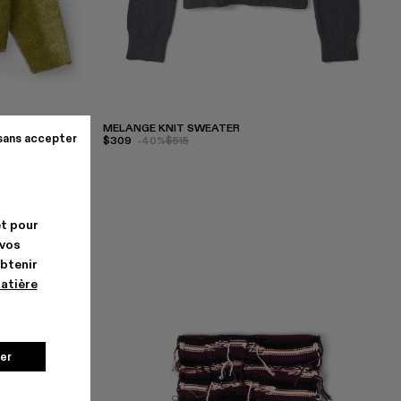
MELANGE KNIT SWEATER
sans accepter
$309
-40%
$515
et pour
 vos
obtenir
matière
er