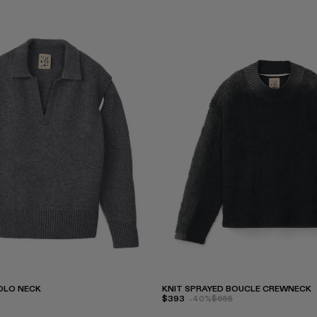
OLO NECK
KNIT SPRAYED BOUCLE CREWNECK
$393
-40%
$655