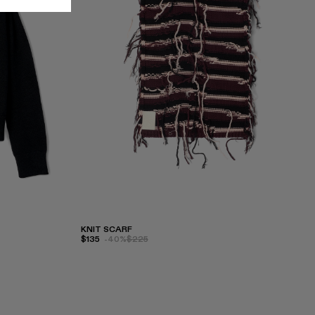
KNIT SCARF
$135
-40%
$225