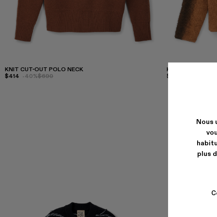
KNIT CUT-OUT POLO NECK
KNIT SPRAYED 
$414
-40%
$690
$393
-40%
$655
Nous u
vou
habitu
plus d
C