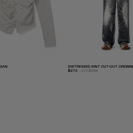
IGAN
DISTRESSED KINT CUT-OUT CREWN
$273
-40%
$455