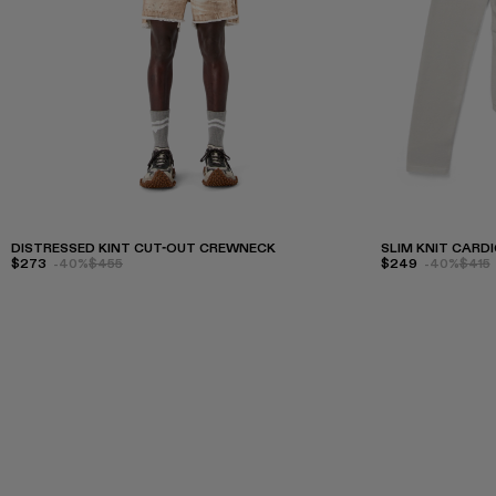
DISTRESSED KINT CUT-OUT CREWNECK
SLIM KNIT CARD
$273
-40%
$455
$249
-40%
$415