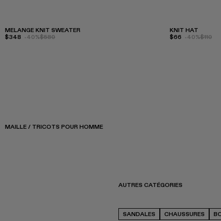
MELANGE KNIT SWEATER
KNIT HAT
$348
-40%
$580
$66
-40%
$110
MAILLE / TRICOTS POUR HOMME
AUTRES CATÉGORIES
SANDALES
CHAUSSURES
B