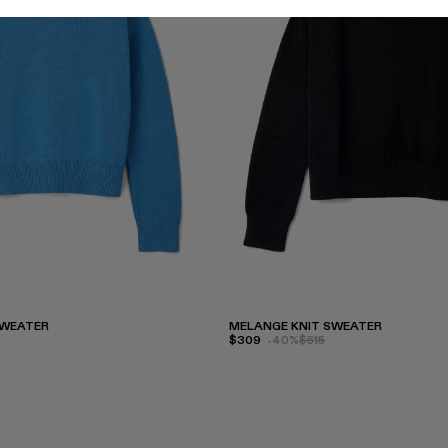
SWEATER
MELANGE KNIT SWEATER
$309
-40%
$515