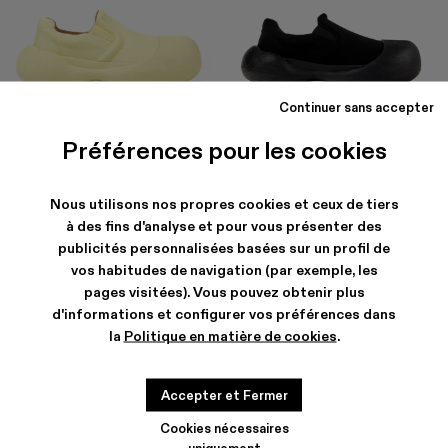
Continuer sans accepter
CARAMBA
CARAMBA
CHF 174
-40%
CHF 290
CHF 174
-40%
CHF 290
Préférences pour les cookies
Nous utilisons nos propres cookies et ceux de tiers
à des fins d'analyse et pour vous présenter des
publicités personnalisées basées sur un profil de
vos habitudes de navigation (par exemple, les
pages visitées). Vous pouvez obtenir plus
d'informations et configurer vos préférences dans
la
Politique en matière de cookies
.
Accepter et Fermer
Cookies nécessaires
uniquement