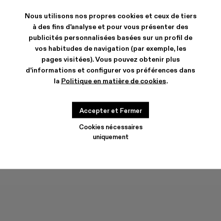
Nous utilisons nos propres cookies et ceux de tiers
à des fins d'analyse et pour vous présenter des
EXPÉDITION & GARANTIE
publicités personnalisées basées sur un profil de
vos habitudes de navigation (par exemple, les
Livraison et retours gratuits our tous les achats.
Livraison express neutre en carbone maintenant disponible.
pages visitées). Vous pouvez obtenir plus
d'informations et configurer vos préférences dans
CARACTERISTIQUES
la
Politique en matière de cookies
.
ENTRETIEN
Accepter et Fermer
GUIDE DE POINTURES
Cookies nécessaires
Choisir la taille
CHOISIR LA TAILLE
uniquement
AJOUTER AU PANIER
Consulter les disponibilités de la boutique la plus proche de chez vous