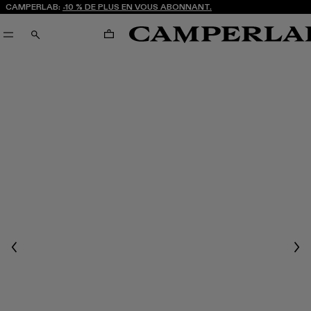
CAMPERLAB:
-10 % DE PLUS EN VOUS ABONNANT.
PANIER
RECHERCHE
Previous
Nex