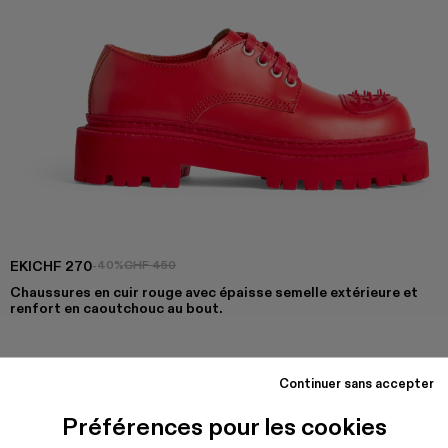
EKI
CHF 270
-40%
CHF 450
Chaussures en cuir rouge avec épaisse semelle extérieure et
renfort en caoutchouc au bout.
Continuer sans accepter
COULEURS
:
Eki - K201328-002
Préférences pour les cookies