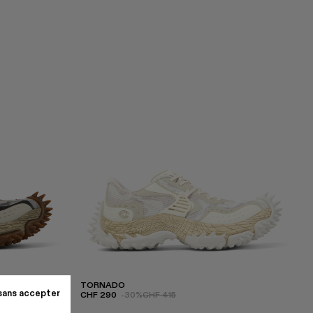
TORNADO
sans accepter
CHF 290
-30%
CHF 415