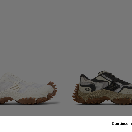
TORNADO
Continuer 
CHF 290
-30%
CHF 415