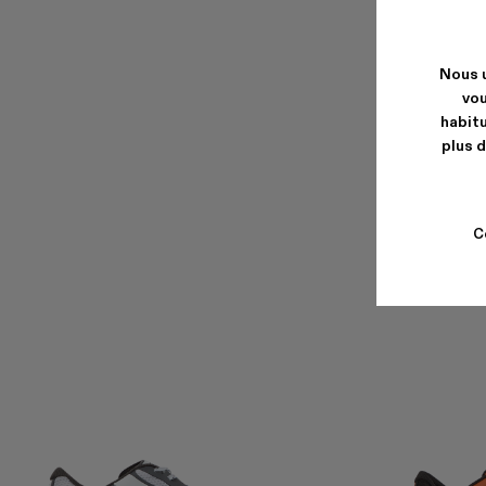
Nous u
vou
habitu
plus d
C