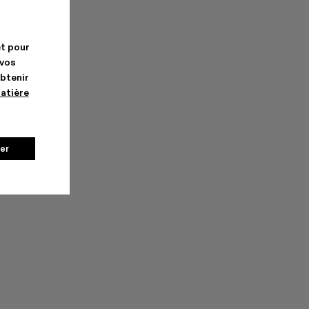
et pour
 vos
obtenir
matière
er