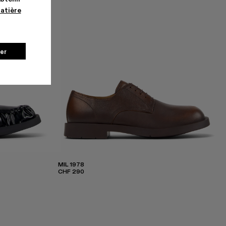
matière
er
MIL 1978
CHF 290