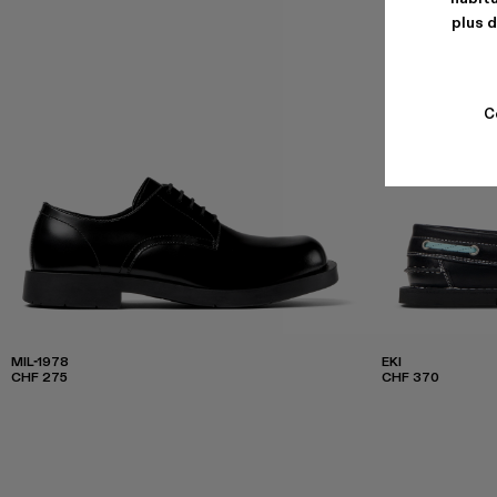
plus d
C
MIL-1978
EKI
CHF 275
CHF 370