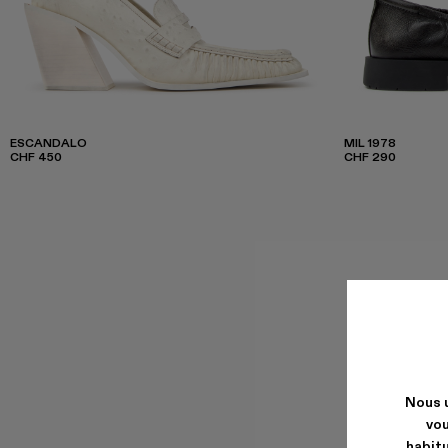
ESCANDALO
MIL 1978
CHF 450
CHF 290
Nous u
vou
habitu