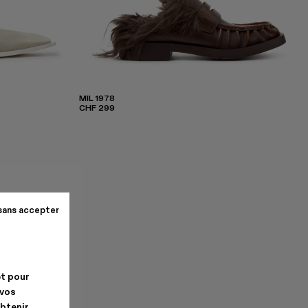
MIL 1978
CHF 299
sans accepter
et pour
 vos
obtenir