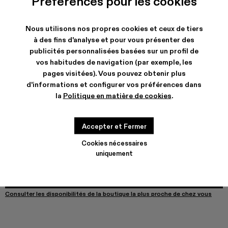
Préférences pour les cookies
VAMONOS - A700012-017
VAMONOS - A700012-014
Vamonos - A700012-013
Vamonos - A700012-012
Vamonos - A700012-009 - Bottes e
Vamonos - A700012-007
Vamonos - A700012-0
Vamonos - A7000
Vamonos - 
Nous utilisons nos propres cookies et ceux de tiers
à des fins d'analyse et pour vous présenter des
publicités personnalisées basées sur un profil de
EXPÉDITION & GARANTIE
vos habitudes de navigation (par exemple, les
pages visitées). Vous pouvez obtenir plus
Livraison et retours gratuits our tous les achats.
Livraison express neutre en carbone maintenant disponible.
d'informations et configurer vos préférences dans
la
Politique en matière de cookies
.
CARACTERISTIQUES
ENTRETIEN
Accepter et Fermer
Cookies nécessaires
GUIDE DE POINTURES
uniquement
Choisir la taille
CHOISIR LA TAILLE
AJOUTER AU PANIER
Consulter les disponibilités de la boutique la plus proche de chez vous