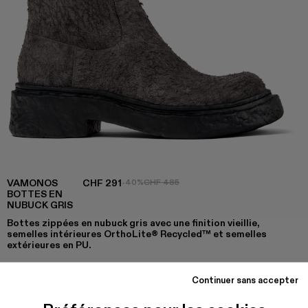
VAMONOS
CHF 291
-40%
CHF 485
BOTTES EN
NUBUCK GRIS
Bottes zippées en nubuck gris avec une finition vieillie,
semelles intérieures OrthoLite® Recycled™ et semelles
extérieures en PU.
Continuer sans accepter
COULEURS
: