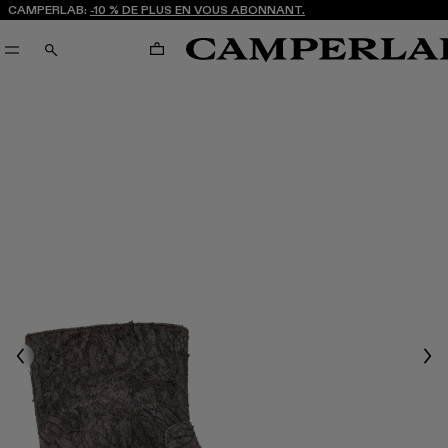
CAMPERLAB:
-10 % DE PLUS EN VOUS ABONNANT.
PANIER
RECHERCHE
Previous
Nex