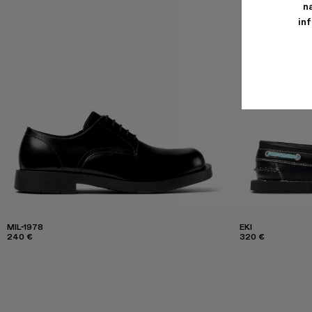
n
in
MIL-1978
EKI
240 €
320 €