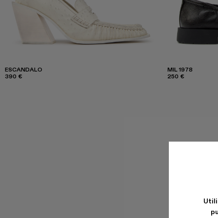
ESCANDALO
MIL 1978
390 €
250 €
Util
pu