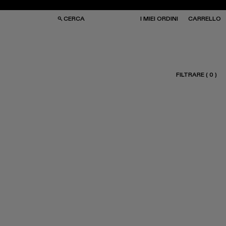
CERCA
I MIEI ORDINI
CARRELLO
FILTRARE
(
0
)
RSE
RSE
HIALI DA SOLE
HIALI DA SOLE
LZE
LZE
PELLI
PELLI