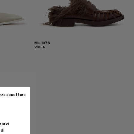
MIL 1978
260 €
nza accettare
rarvi
 di