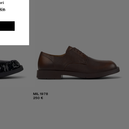
ri
kie
.
MIL 1978
250 €