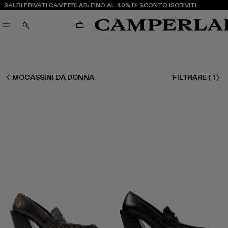
SALDI PRIVATI CAMPERLAB: FINO AL 40% DI SCONTO
ISCRIVITI
CARRELLO
CERCA
DONNA SCARPE
MOCASSINI DA DONNA
FILTRARE
(
1
)