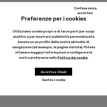
Continua senza
accettare
Preferenze per i cookies
Utilizziamo cookie propri e di terze parti per scopi
analitici e per mostrarvi pubblicità personalizzate
basate su un profilo delle vostre abitudini di
VAMONOS
MIL 1978
navigazione (ad esempio, le pagine visitate). Potete
186 €
-40%
310 €
192 €
-20%
240 €
ottenere maggiori informazioni e configurare le
vostre preferenze nella
Politica dei cookie
.
Accetta e Chiudi
Gestire i cookie