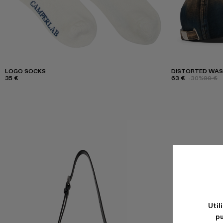
LOGO SOCKS
DISTORTED WAS
35 €
63 €
-30%
90 €
Util
pu