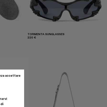
TORMENTA SUNGLASSES
220 €
nza accettare
rarvi
 di