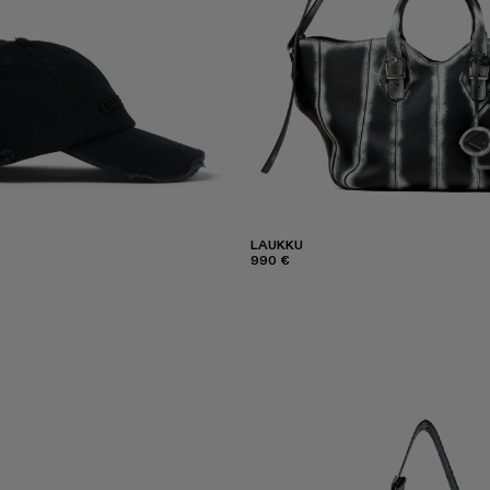
LAUKKU
990 €