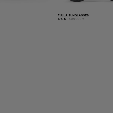
PULLA SUNGLASSES
174 €
-40%
290 €