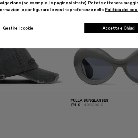
avigazione (ad esempio, le pagine visitate). Potete ottenere maggio
formazioni e configurare le vostre preferenze nella
Politica dei coo
Gestire i cookie
Accetta e Chiudi
PULLA SUNGLASSES
174 €
-40%
290 €