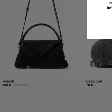
n
in
HANURI
LOGO CAP
556 €
-30%
795 €
70 €