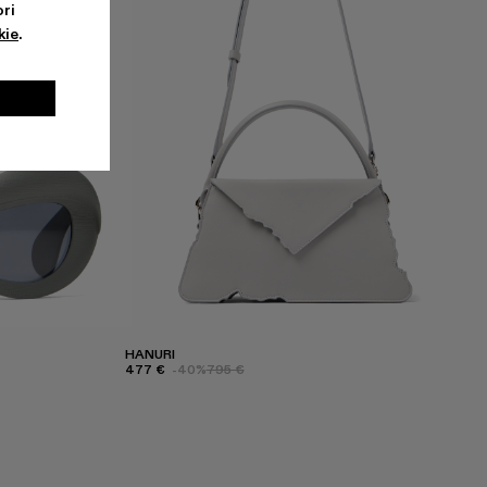
ri
kie
.
HANURI
477 €
-40%
795 €