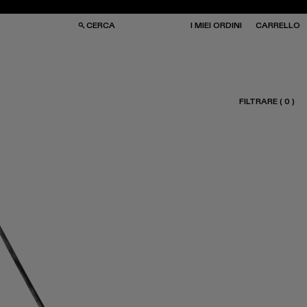
CERCA
I MIEI ORDINI
CARRELLO
FILTRARE
(
0
)
RSE
RSE
HIALI DA SOLE
HIALI DA SOLE
LZE
LZE
PELLI
PELLI