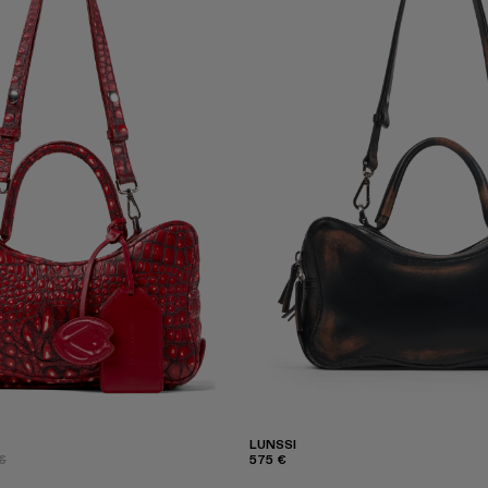
LUNSSI
€
575 €