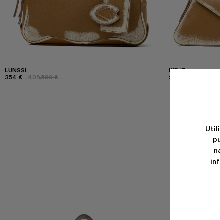
LUNSSI
KIRJE
354 €
-40%
590 €
294 €
-40%
490
Util
pu
n
in