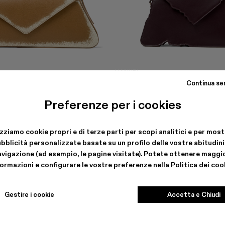
HANURI
 €
477 €
-40%
795 €
Continua se
Preferenze per i cookies
izziamo cookie propri e di terze parti per scopi analitici e per most
bblicità personalizzate basate su un profilo delle vostre abitudini
avigazione (ad esempio, le pagine visitate). Potete ottenere maggio
formazioni e configurare le vostre preferenze nella
Politica dei coo
Gestire i cookie
Accetta e Chiudi