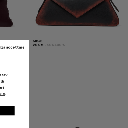
KIRJE
294 €
-40%
490 €
nza accettare
rarvi
 di
ri
kie
.