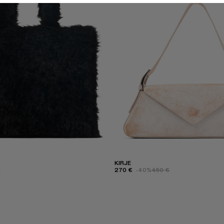
KIRJE
€
270 €
-40%
450 €