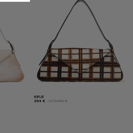
KIRJE
294 €
-40%
490 €