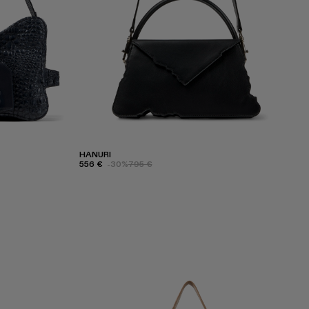
HANURI
556 €
-30%
795 €