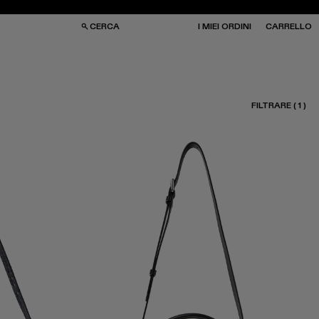
CERCA
I MIEI ORDINI
CARRELLO
FILTRARE
(
1
)
RSE
RSE
HIALI DA SOLE
HIALI DA SOLE
LZE
LZE
PELLI
PELLI