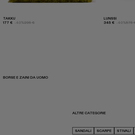
TAKKU
LUNSSI
177 €
-40%
295 €
345 €
-40%
575 
BORSE E ZAINI DA UOMO
ALTRE CATEGORIE
SANDALI
SCARPE
STIVALI