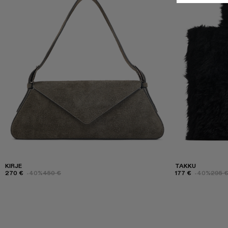
KIRJE
TAKKU
270 €
-40%
450 €
177 €
-40%
295 