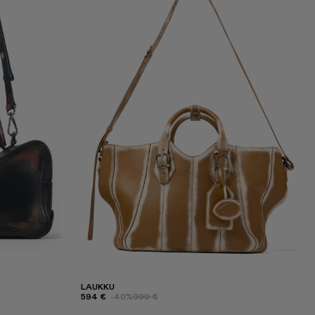
LAUKKU
594 €
-40%
990 €