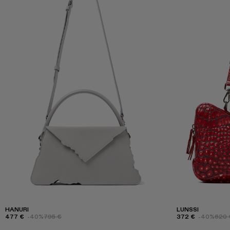
HANURI
LUNSSI
477 €
-40%
795 €
372 €
-40%
620 