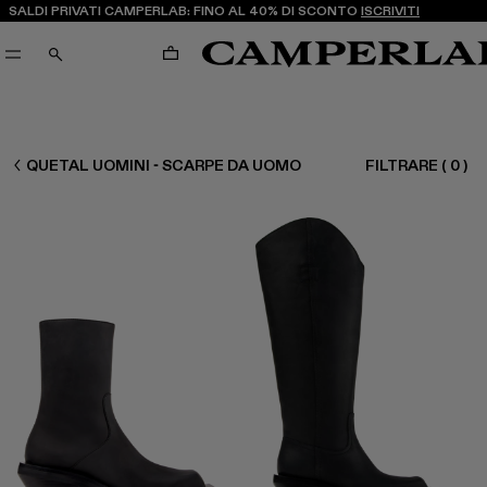
SALDI PRIVATI CAMPERLAB: FINO AL 40% DI SCONTO
ISCRIVITI
CARRELLO
CERCA
UOMO SCARPE
QUETAL UOMINI - SCARPE DA UOMO
FILTRARE
(
0
)