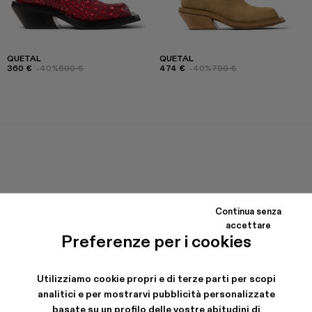
QUETAL
QUETAL
360 €
-40%
600 €
474 €
-40%
790 €
Continua senza
accettare
Preferenze per i cookies
Utilizziamo cookie propri e di terze parti per scopi
analitici e per mostrarvi pubblicità personalizzate
basate su un profilo delle vostre abitudini di