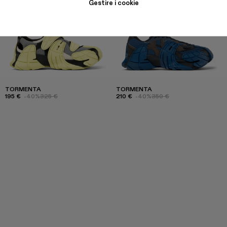
Gestire i cookie
TORMENTA
TORMENTA
195 €
-40%
325 €
210 €
-40%
350 €