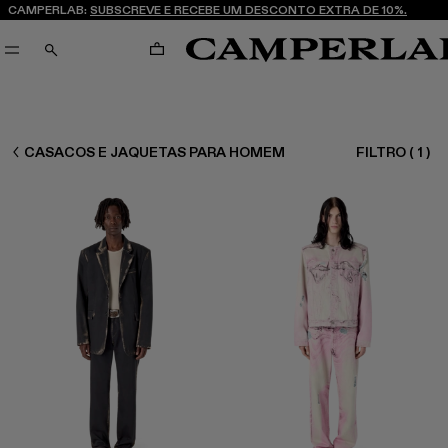
CAMPERLAB:
SUBSCREVE E RECEBE UM DESCONTO EXTRA DE 10%.
CARRINHO
PESQUISAR
HOMEM READY TO WEAR
CASACOS E JAQUETAS PARA HOMEM
FILTRO
(
1
)