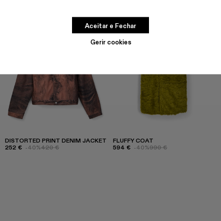
Aceitar e Fechar
Gerir cookies
DISTORTED PRINT DENIM JACKET
FLUFFY COAT
252 €
-40%
420 €
594 €
-40%
990 €