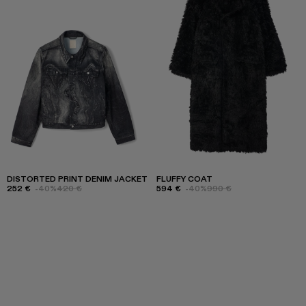
DISTORTED PRINT DENIM JACKET
FLUFFY COAT
252 €
-40%
420 €
594 €
-40%
990 €