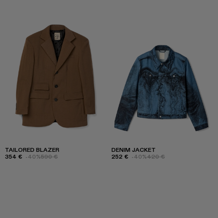
TAILORED BLAZER
DENIM JACKET
354 €
-40%
590 €
252 €
-40%
420 €