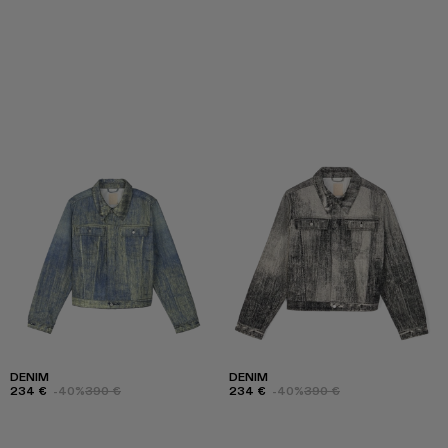
DENIM
DENIM
234 €
-40%
390 €
234 €
-40%
390 €