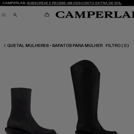
CAMPERLAB:
SUBSCREVE E RECEBE UM DESCONTO EXTRA DE 10%.
CARRINHO
PESQUISAR
MULHER SAPATOS
QUETAL MULHERES - SAPATOS PARA MULHER
FILTRO
(
0
)