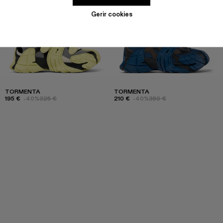
Gerir cookies
TORMENTA
TORMENTA
195 €
-40%
325 €
210 €
-40%
350 €