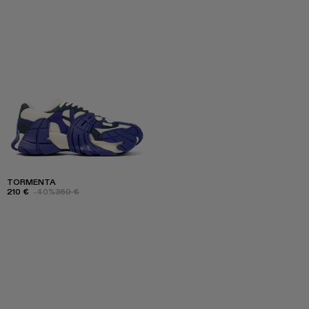
TORMENTA
210 €
-40%
350 €