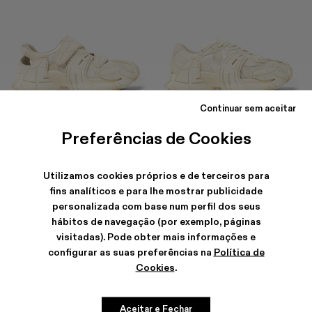
Continuar sem aceitar
TORMENTA
TORMENTA
195 €
-40%
325 €
245 €
-30%
350 €
Preferências de Cookies
Utilizamos cookies próprios e de terceiros para
fins analíticos e para lhe mostrar publicidade
personalizada com base num perfil dos seus
hábitos de navegação (por exemplo, páginas
visitadas). Pode obter mais informações e
configurar as suas preferências na
Política de
Cookies
.
Aceitar e Fechar