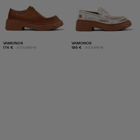
VAMONOS
VAMONOS
174 €
-40%
290 €
186 €
-40%
310 €