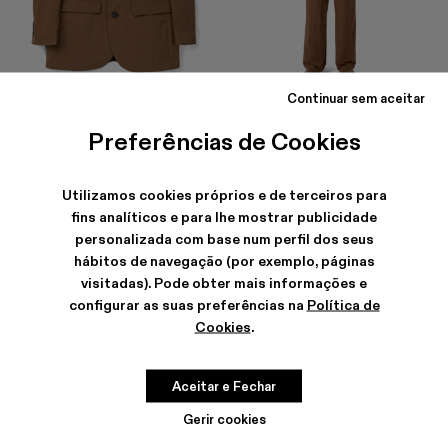
Continuar sem aceitar
TAILORED BLAZER
TAILORED TROUSERS
354 €
-40%
590 €
210 €
-40%
350 €
Preferências de Cookies
Utilizamos cookies próprios e de terceiros para
fins analíticos e para lhe mostrar publicidade
personalizada com base num perfil dos seus
hábitos de navegação (por exemplo, páginas
visitadas). Pode obter mais informações e
configurar as suas preferências na
Política de
Cookies
.
Aceitar e Fechar
Gerir cookies