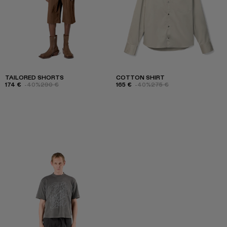
TAILORED SHORTS
COTTON SHIRT
174 €
-40%
290 €
165 €
-40%
275 €