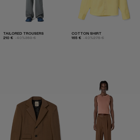
TAILORED TROUSERS
COTTON SHIRT
210 €
-40%
350 €
165 €
-40%
275 €