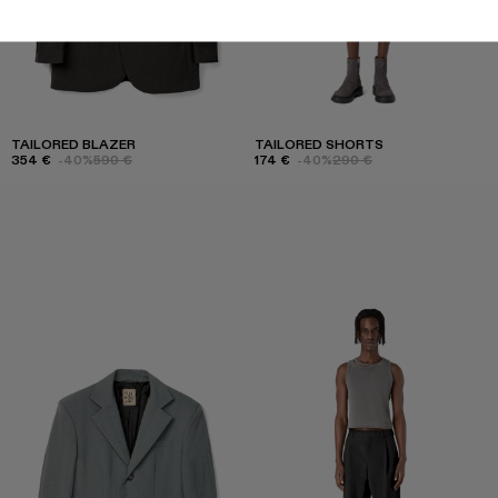
TAILORED BLAZER
TAILORED SHORTS
354 €
-40%
590 €
174 €
-40%
290 €