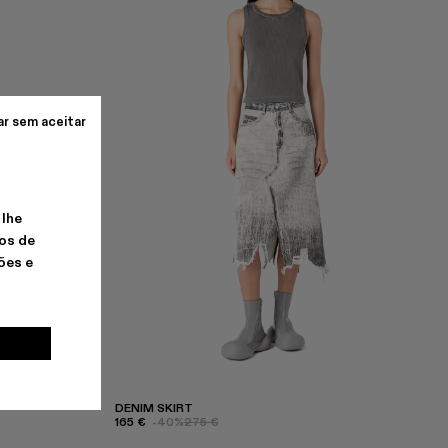
ar sem aceitar
 lhe
os de
ões e
DENIM SKIRT
165 €
-40%
275 €