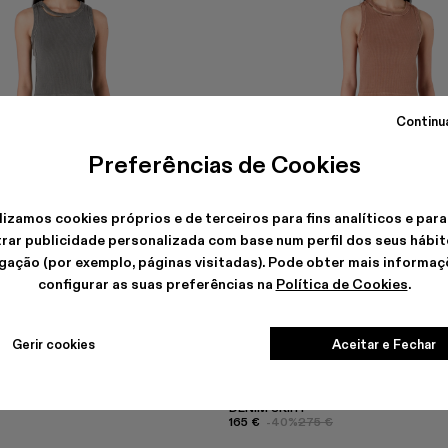
Continu
Preferências de Cookies
lizamos cookies próprios e de terceiros para fins analíticos e para
rar publicidade personalizada com base num perfil dos seus hábit
gação (por exemplo, páginas visitadas). Pode obter mais informaç
configurar as suas preferências na
Política de Cookies
.
Gerir cookies
Aceitar e Fechar
DENIM SKIRT
165 €
-40%
275 €