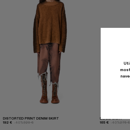
Uti
most
nave
DISTORTED PRINT DENIM SKIRT
DENIM SKIRT
192 €
-40%
320 €
165 €
-40%
275 €