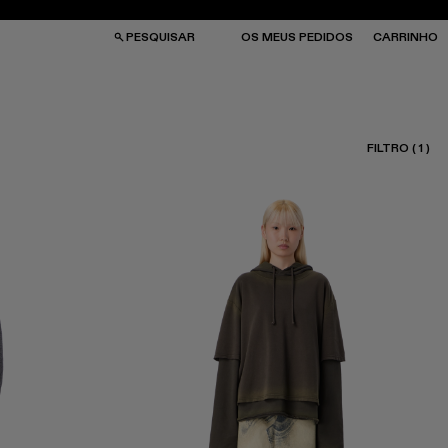
PESQUISAR
OS MEUS PEDIDOS
CARRINHO
FILTRO
(
1
)
LAS
LAS
ULOS DE SOL
ULOS DE SOL
IAS
IAS
NÉS
NÉS