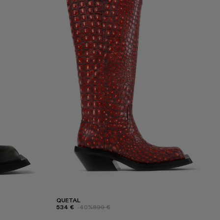
QUETAL
534 €
-40%
890 €