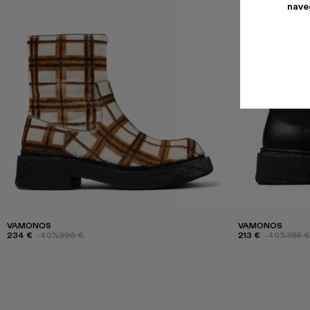
nave
VAMONOS
VAMONOS
234 €
-40%
390 €
213 €
-40%
355 €