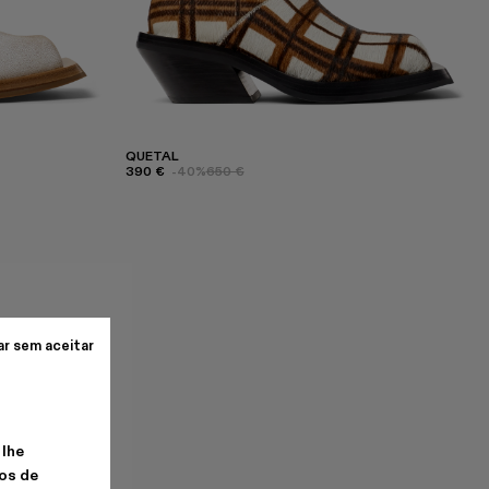
QUETAL
390 €
-40%
650 €
ar sem aceitar
 lhe
os de