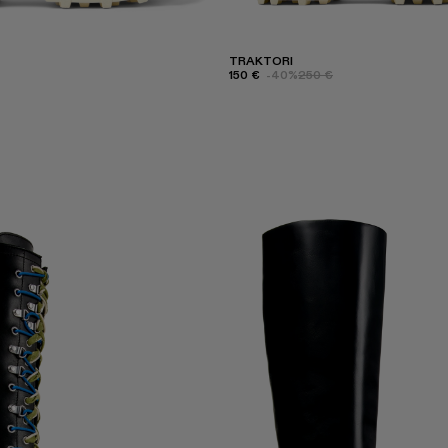
TRAKTORI
150 €
-40%
250 €