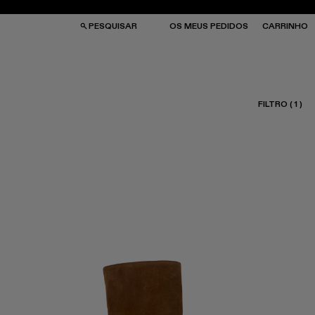
PESQUISAR
OS MEUS PEDIDOS
CARRINHO
FILTRO
(
1
)
LAS
LAS
ULOS DE SOL
ULOS DE SOL
IAS
IAS
NÉS
NÉS