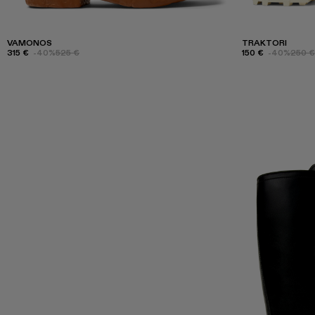
VAMONOS
TRAKTORI
315 €
-40%
525 €
150 €
-40%
250 €