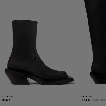
QUETAL
QUETAL
545 €
474 €
-40%
790 