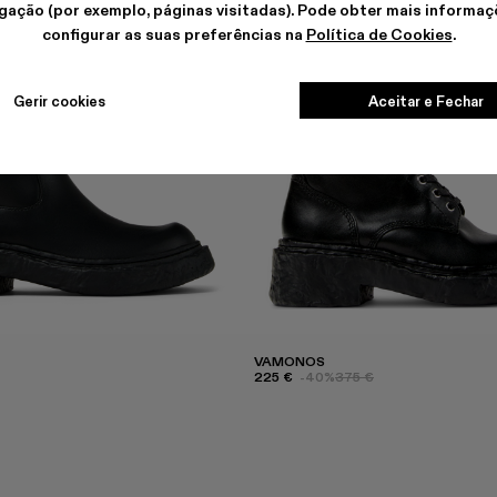
gação (por exemplo, páginas visitadas). Pode obter mais informaç
configurar as suas preferências na
Política de Cookies
.
Gerir cookies
Aceitar e Fechar
VAMONOS
225 €
-40%
375 €