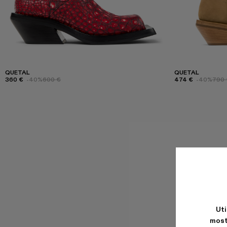
QUETAL
QUETAL
360 €
-40%
600 €
474 €
-40%
790 
Uti
most