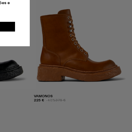
ões e
VAMONOS
225 €
-40%
375 €