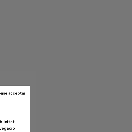
ense acceptar
blicitat
avegació