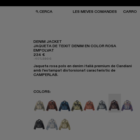
CERCA
LES MEVES COMANDES
CARRO
DENIM JACKET
JAQUETA DE TEIXIT DENIM EN COLOR ROSA
EMPOLVAT
SES I MOTXILLES
SES I MOTXILLES
234 €
ERES DE SOL
ERES DE SOL
-40%
390 €
TJONS
TJONS
Jaqueta rosa pols en denim italià premium de Candiani
RRES
RRES
amb l'estampat distorsionat característic de
CAMPERLAB.
COLORS
:
DISTORTED PRINT DENIM JACKET - AU0000
DISTORTED PRINT DENIM JACKET - A
Denim Jacket - AU00005-009
Denim Jacket - AU00005-0
Denim Jacket - AU000
Denim Jacket - 
Denim Jacket
Denim 
DISTORTED PRINT DENIM JACKET - AU000
Denim Jacket - AU00005-002
Denim Jacket - AU00005-001