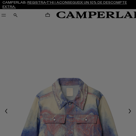
CAMPERLAB:
REGISTRA-T’HI I ACONSEGUEIX UN 10% DE DESCOMPTE
EXTRA.
CARRO
CERCA
Previous
Nex