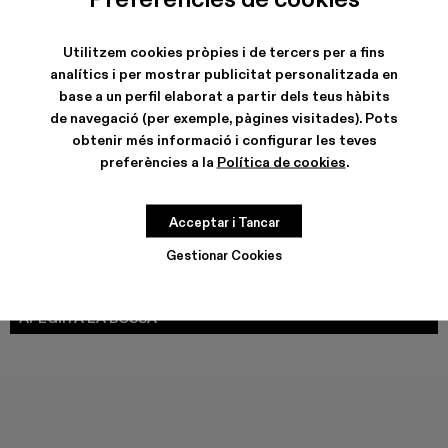
COLORS
:
Utilitzem cookies pròpies i de tercers per a fins
DISTORTED PRINT DENIM JACKET - AU00005-011
DISTORTED PRINT DENIM JACKET - AU00005-010
Denim Jacket - AU00005-009
Denim Jacket - AU00005-008
Denim Jacket - AU00005-007
Denim Jacket - AU00005-0
Denim Jacket - AU000
Denim Jacket - AU
DISTORTED
Denim
analítics i per mostrar publicitat personalitzada en
base a un perfil elaborat a partir dels teus hàbits
de navegació (per exemple, pàgines visitades). Pots
obtenir més informació i configurar les teves
preferències a la
Política de cookies
.
CARACTERÍSTIQUES
Acceptar i Tancar
GUIA DE TALLES
Gestionar Cookies
Tria la teva talla
TRIA LA TEVA TALLA
AFEGIR A LA BOSSA