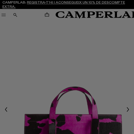
CAMPERLAB:
REGISTRA-T’HI I ACONSEGUEIX UN 10% DE DESCOMPTE
EXTRA.
CARRO
CERCA
Previous
Nex