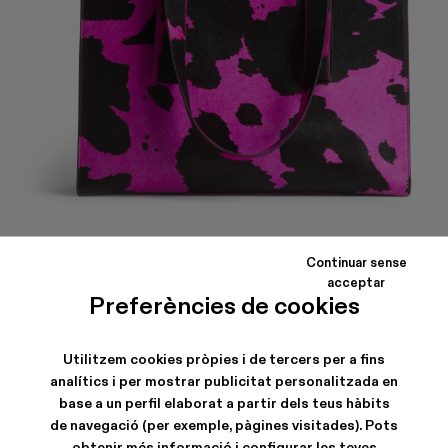
Continuar sense
SPANDALONES
acceptar
Preferències de cookies
Bossa de nanses de pell de vedell amb motiu de vaca i vetes de
pell.
Utilitzem cookies pròpies i de tercers per a fins
analítics i per mostrar publicitat personalitzada en
CARACTERÍSTIQUES
base a un perfil elaborat a partir dels teus hàbits
de navegació (per exemple, pàgines visitades). Pots
obtenir més informació i configurar les teves