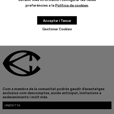
preferències a la
Política de cookies
.
AQUEST PRODUCTE NO ESTÀ DISPONIBLE EN AQUEST
MOMENT
Acceptar i Tancar
Gestionar Cookies
Com a membre de la comunitat podràs gaudir d’avantatges
exclusius com descomptes, accés anticipat, invitacions a
esdeveniments i molt més.
UNEIX-T’HI