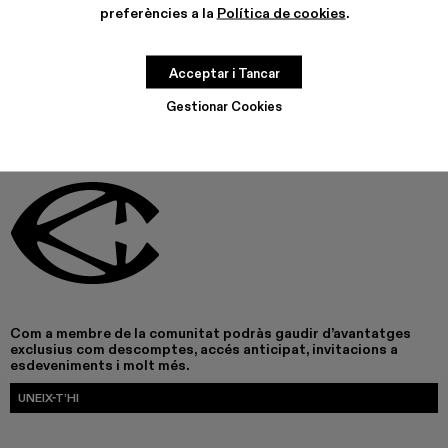
preferències a la
Política de cookies
.
AQUEST PRODUCTE NO ESTÀ DISPONIBLE EN AQUEST
MOMENT
Acceptar i Tancar
Gestionar Cookies
Com a membre de la comunitat podràs gaudir d’avantatges
exclusius com descomptes, accés anticipat, invitacions a
esdeveniments i molt més.
UNEIX-T’HI