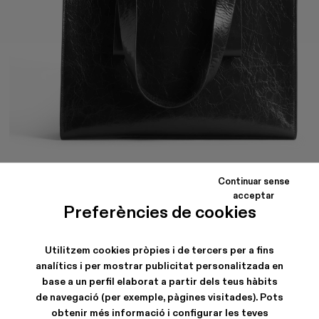
Continuar sense
acceptar
SPANDALONES
Preferències de cookies
Bossa de nanses de pell de color negre amb vetes de pell.
Utilitzem cookies pròpies i de tercers per a fins
analítics i per mostrar publicitat personalitzada en
CARACTERÍSTIQUES
base a un perfil elaborat a partir dels teus hàbits
de navegació (per exemple, pàgines visitades). Pots
obtenir més informació i configurar les teves