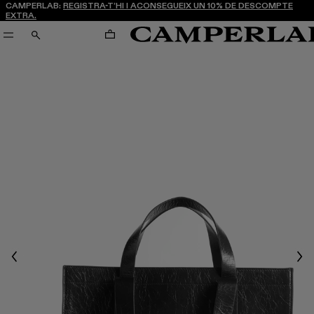
CAMPERLAB:
REGISTRA-T’HI I ACONSEGUEIX UN 10% DE DESCOMPTE
EXTRA.
CARRO
CERCA
Previous
Nex