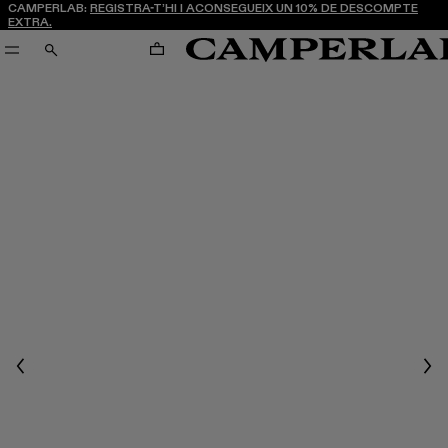
CAMPERLAB:
REGISTRA-T’HI I ACONSEGUEIX UN 10% DE DESCOMPTE
EXTRA.
CARRO
CERCA
Previous
Nex