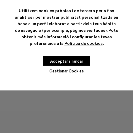
TORMENTA - A500013-028
TORMENTA - A500013-027
TORMENTA - A500013-026
TORMENTA - A500013-025
TORMENTA - A500013-021
TORMENTA - A500013-019
Tormenta - A500013-0
Tormenta - A500
Tormenta -
Torme
Utilitzem cookies pròpies i de tercers per a fins
analítics i per mostrar publicitat personalitzada en
base a un perfil elaborat a partir dels teus hàbits
de navegació (per exemple, pàgines visitades). Pots
obtenir més informació i configurar les teves
CARACTERÍSTIQUES
preferències a la
Política de cookies
.
CURA DEL PRODUCTE
Acceptar i Tancar
GUIA DE TALLES
Gestionar Cookies
Tria la teva talla
TRIA LA TEVA TALLA
AFEGIR A LA BOSSA