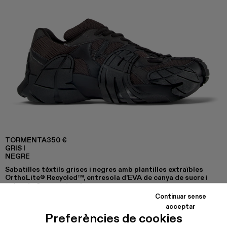
TORMENTA
350 €
GRIS I
NEGRE
Sabatilles tèxtils grises i negres amb plantilles extraïbles
OrthoLite® Recycled™, entresola d’EVA de canya de sucre i
soles de Goma natural.
Continuar sense
acceptar
Preferències de cookies
COLORS
: