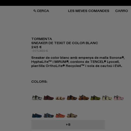
CERCA
LES MEVES COMANDES
CARRO
TORMENTA
SNEAKER DE TEIXIT DE COLOR BLANC
245 €
SES I MOTXILLES
SES I MOTXILLES
-30%
350 €
ERES DE SOL
ERES DE SOL
Sneaker de color blanc amb empenya de malla Sorona®,
TJONS
TJONS
HyphaLite™ i MIRUM®, cordons de TENCEL® Lyocell,
RRES
RRES
plantilla OrthoLite® Recycled™ i sola de cautxú i EVA.
COLORS
:
TORMENTA - A500013-028
TORMENTA - A500013-027
TORMENTA - A500013-026
TORMENTA - A500013-025
TORMENTA - A500013-
TORMENTA - A500
Tormenta - 
Torment
Tormenta - A500013-015
Tormenta - A500013-014
Tormenta - A500013-013
Tormenta - A500013-012
+8