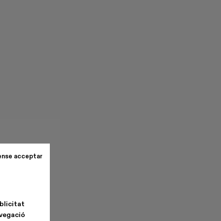
ense acceptar
blicitat
avegació