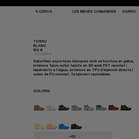
CERCA
LES MEVES COMANDES
CARRO
TOSSU
BLANC
150 €
SES I MOTXILLES
SES I MOTXILLES
-40%
250 €
ERES DE SOL
ERES DE SOL
Sabatilles esportives blanques amb estructura en gàbia,
TJONS
TJONS
interiors tipus mitjó teixits en 3D amb PET reciclat i
RRES
RRES
repel·lents a l’aigua, exteriors en TPU d’injecció directa i
soles de PU reciclat. Totalment reciclables.
COLORS
:
TOSSU - A500005-040
TOSSU - A500005-034
TOSSU X JUNYA WATANABE - A5
Tossu x CONCEPT(K) - A50
Tossu - A500005-031
TOSSU - A50000
TOSSU - A5
Tossu 
Tossu - A500005-022
Tossu - A500005-017
Tossu - A500005-016
Tossu - A500005-015
+13