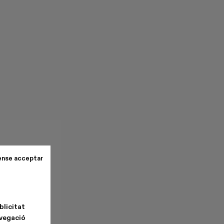
ense acceptar
blicitat
avegació