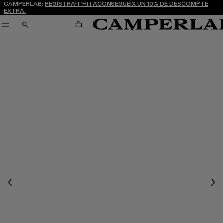
CAMPERLAB:
REGISTRA-T’HI I ACONSEGUEIX UN 10% DE DESCOMPTE
EXTRA.
CARRO
CERCA
Previous
Nex