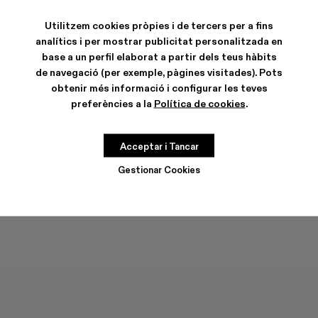
TOSSU - A500005-040
TOSSU - A500005-034
TOSSU X JUNYA WATANABE - A500005-033
Tossu x CONCEPT(K) - A500005-032
Tossu - A500005-031
TOSSU - A500005-028
TOSSU - A500005-02
Tossu - A500005
Tossu - A5
Tossu
Utilitzem cookies pròpies i de tercers per a fins
analítics i per mostrar publicitat personalitzada en
base a un perfil elaborat a partir dels teus hàbits
de navegació (per exemple, pàgines visitades). Pots
obtenir més informació i configurar les teves
CARACTERÍSTIQUES
preferències a la
Política de cookies
.
CURA DEL PRODUCTE
Acceptar i Tancar
GUIA DE TALLES
Gestionar Cookies
Tria la teva talla
TRIA LA TEVA TALLA
AFEGIR A LA BOSSA