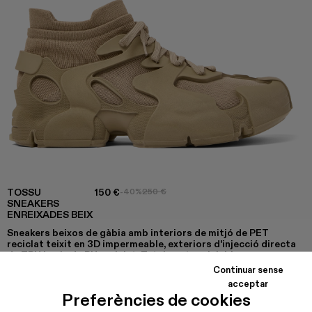
TOSSU
150 €
-40%
250 €
SNEAKERS
ENREIXADES BEIX
Sneakers beixos de gàbia amb interiors de mitjó de PET
reciclat teixit en 3D impermeable, exteriors d'injecció directa
de TPU i sola de PU reciclat. Totalment reciclables.
Continuar sense
acceptar
Preferències de cookies
COLORS
: