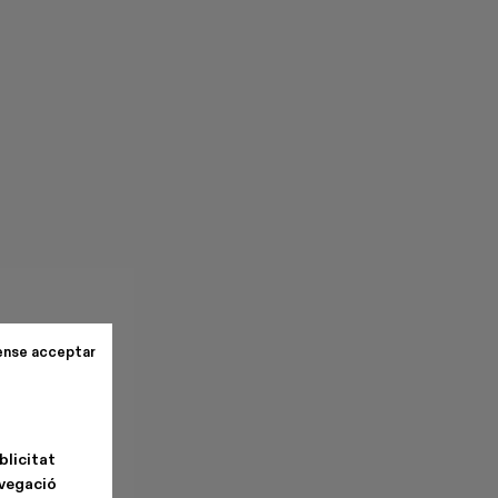
ense acceptar
blicitat
avegació