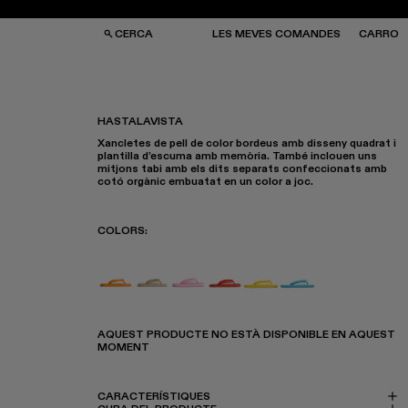
CERCA
LES MEVES COMANDES
CARRO
HASTALAVISTA
Xancletes de pell de color bordeus amb disseny quadrat i
SES I MOTXILLES
SES I MOTXILLES
plantilla d’escuma amb memòria. També inclouen uns
ERES DE SOL
ERES DE SOL
mitjons tabi amb els dits separats confeccionats amb
TJONS
TJONS
cotó orgànic embuatat en un color a joc.
RRES
RRES
COLORS
:
Hastalavista - K201094-017
Hastalavista - K201094-015
Hastalavista - K201094-012
Hastalavista - K201094-008
Hastalavista - K20109
Hastalavista - K2
AQUEST PRODUCTE NO ESTÀ DISPONIBLE EN AQUEST
MOMENT
CARACTERÍSTIQUES