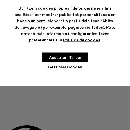
Utilitzem cookies pròpies i de tercers per a fins
analítics i per mostrar publicitat personalitzada en
base a un perfil elaborat a partir dels teus hàbits
de navegació (per exemple, pàgines visitades). Pots
CARACTERÍSTIQUES
obtenir més informació i configurar les teves
CURA DEL PRODUCTE
preferències a la
Política de cookies
.
Acceptar i Tancar
GUIA DE TALLES
Tria la teva talla
Gestionar Cookies
TRIA LA TEVA TALLA
AFEGIR A LA BOSSA