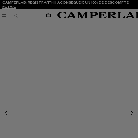
CAMPERLAB:
REGISTRA-T’HI I ACONSEGUEIX UN 10% DE DESCOMPTE
EXTRA.
CARRO
CERCA
Previous
Nex