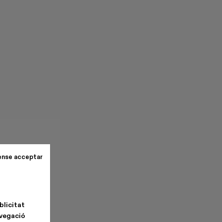
ense acceptar
blicitat
avegació