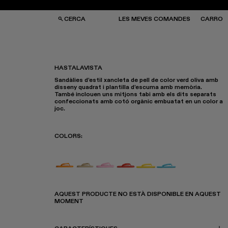
CERCA
LES MEVES COMANDES
CARRO
HASTALAVISTA
Sandàlies d’estil xancleta de pell de color verd oliva amb
SES I MOTXILLES
SES I MOTXILLES
disseny quadrat i plantilla d’escuma amb memòria.
ERES DE SOL
ERES DE SOL
També inclouen uns mitjons tabi amb els dits separats
TJONS
TJONS
confeccionats amb cotó orgànic embuatat en un color a
RRES
RRES
joc.
COLORS
:
Hastalavista - K201094-017
Hastalavista - K201094-015
Hastalavista - K201094-012
Hastalavista - K201094-008
Hastalavista - K20109
Hastalavista - K2
AQUEST PRODUCTE NO ESTÀ DISPONIBLE EN AQUEST
MOMENT