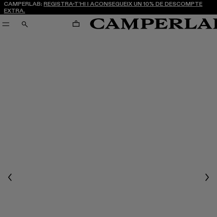
CAMPERLAB:
REGISTRA-T’HI I ACONSEGUEIX UN 10% DE DESCOMPTE
EXTRA.
CARRO
CERCA
Previous
Nex