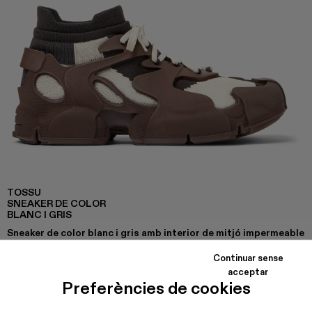
TOSSU
SNEAKER DE COLOR
BLANC I GRIS
Sneaker de color blanc i gris amb interior de mitjó impermeable
confeccionat amb PET reciclat teixit en 3D, exterior de TPU
d’injecció directa i sola de poliuretà termoplàstic reciclat.
Continuar sense
Totalment reciclables.
acceptar
Preferències de cookies