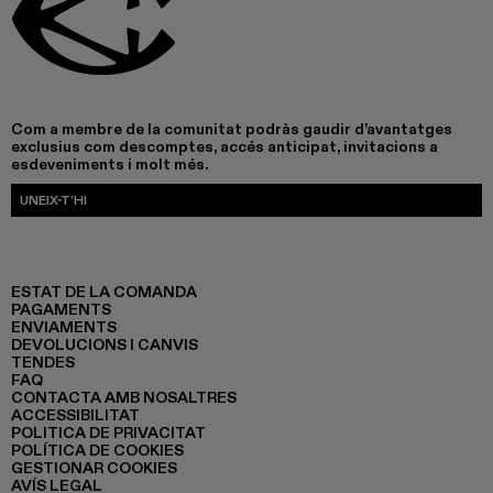
Com a membre de la comunitat podràs gaudir d’avantatges
exclusius com descomptes, accés anticipat, invitacions a
esdeveniments i molt més.
UNEIX-T’HI
ESTAT DE LA COMANDA
PAGAMENTS
ENVIAMENTS
DEVOLUCIONS I CANVIS
TENDES
FAQ
CONTACTA AMB NOSALTRES
ACCESSIBILITAT
POLITICA DE PRIVACITAT
POLÍTICA DE COOKIES
GESTIONAR COOKIES
AVÍS LEGAL