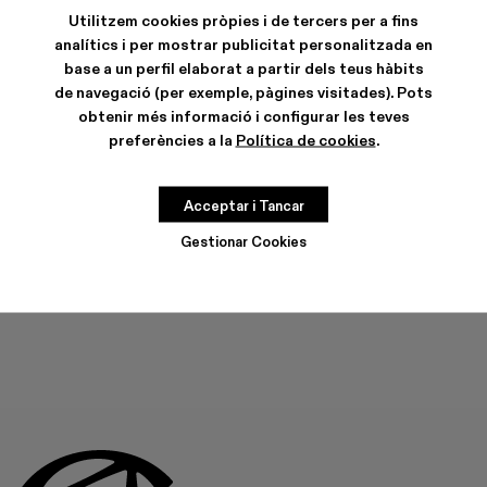
COLORS
:
Utilitzem cookies pròpies i de tercers per a fins
TOSSU - A500005-040
TOSSU - A500005-034
TOSSU X JUNYA WATANABE - A500005-033
Tossu x CONCEPT(K) - A500005-032
Tossu - A500005-031
TOSSU - A500005-028
TOSSU - A500005-02
Tossu - A500005
Tossu - A5
Tossu
analítics i per mostrar publicitat personalitzada en
base a un perfil elaborat a partir dels teus hàbits
de navegació (per exemple, pàgines visitades). Pots
obtenir més informació i configurar les teves
preferències a la
Política de cookies
.
CARACTERÍSTIQUES
CURA DEL PRODUCTE
Acceptar i Tancar
Gestionar Cookies
AQUEST PRODUCTE NO ESTÀ DISPONIBLE EN AQUEST
MOMENT