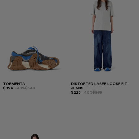
TORMENTA
DISTORTED LASER LOOSE FIT
$324
-40%
$540
JEANS
$225
-40%
$375