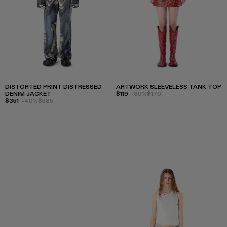
DISTORTED PRINT DISTRESSED
ARTWORK SLEEVELESS TANK TOP
DENIM JACKET
$119
-30%
$170
$351
-40%
$585