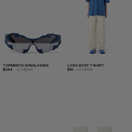
TORMENTA SUNGLASSES
LOGO BOXY T-SHIRT
$264
-20%
$330
$81
-40%
$135