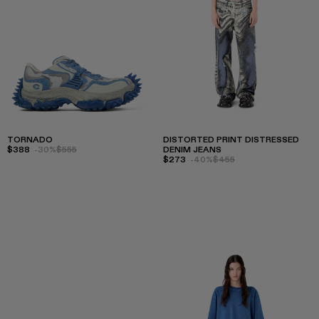
TORNADO
DISTORTED PRINT DISTRESSED
$388
-30%
$555
DENIM JEANS
$273
-40%
$455