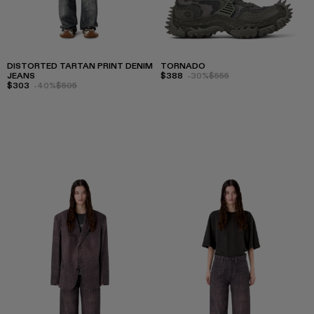
DISTORTED TARTAN PRINT DENIM
TORNADO
JEANS
$388
-30%
$555
$303
-40%
$505