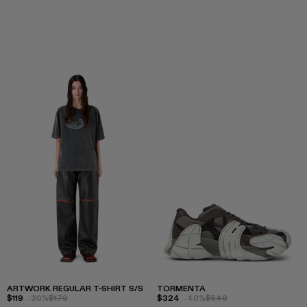
ARTWORK REGULAR T-SHIRT S/S
TORMENTA
$119
-30%
$170
$324
-40%
$540