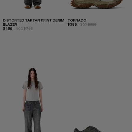
DISTORTED TARTAN PRINT DENIM
TORNADO
BLAZER
$388
-30%
$555
$459
-40%
$765