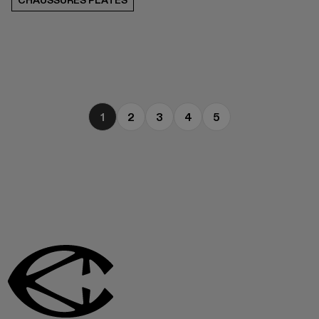
CHAUSSURES PLATES
1
2
3
4
5