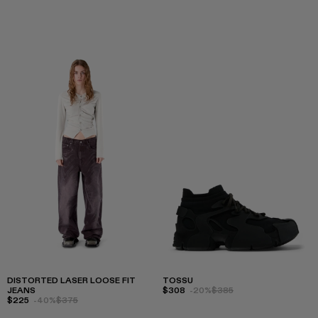
DISTORTED LASER LOOSE FIT
TOSSU
JEANS
$308
-20%
$385
$225
-40%
$375