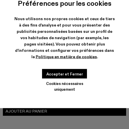
COULEURS
:
Préférences pour les cookies
Venga - A700018-001 - Bottes noires et grises en cuir et 
Nous utilisons nos propres cookies et ceux de tiers
à des fins d'analyse et pour vous présenter des
publicités personnalisées basées sur un profil de
vos habitudes de navigation (par exemple, les
EXPÉDITION & GARANTIE
pages visitées). Vous pouvez obtenir plus
Livraison et retours gratuits our tous les achats.
d'informations et configurer vos préférences dans
Retours gratuits dans les 30 jours sur DHL ServicePoints et en
boutique Camper.
la
Politique en matière de cookies
.
CARACTERISTIQUES
ENTRETIEN
Accepter et Fermer
Cookies nécessaires
uniquement
GUIDE DE POINTURES
Choisir la taille
CHOISIR LA TAILLE
AJOUTER AU PANIER