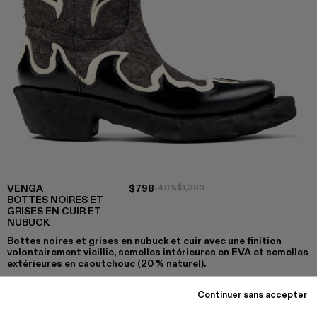
VENGA
$798
-40%
$1,330
BOTTES NOIRES ET
GRISES EN CUIR ET
NUBUCK
Bottes noires et grises en nubuck et cuir avec une finition
volontairement vieillie, semelles intérieures en EVA et semelles
extérieures en caoutchouc (20 % naturel).
Continuer sans accepter