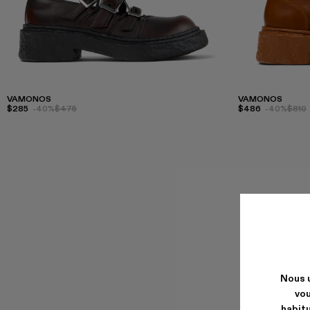
VAMONOS
VAMONOS
$285
-40%
$475
$486
-40%
$810
Nous u
vou
habitu