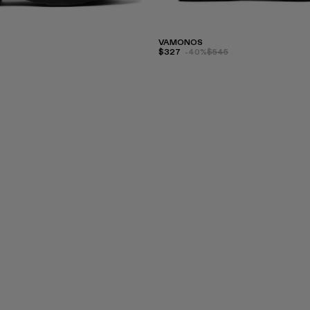
VAMONOS
$327
-40%
$545