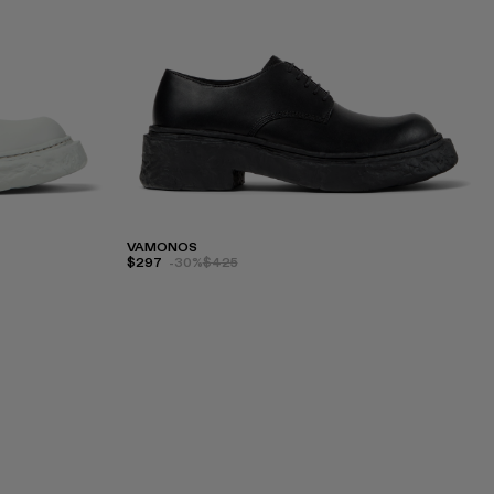
VAMONOS
$297
-30%
$425