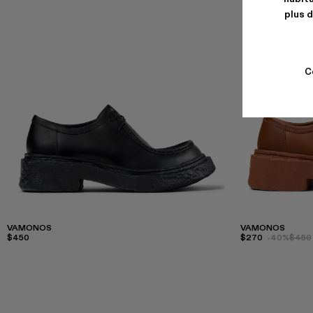
plus d
C
VAMONOS
VAMONOS
$450
$270
-40%
$450