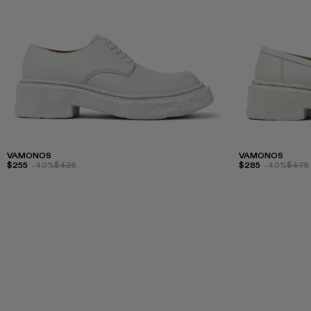
VAMONOS
VAMONOS
$255
-40%
$425
$285
-40%
$475