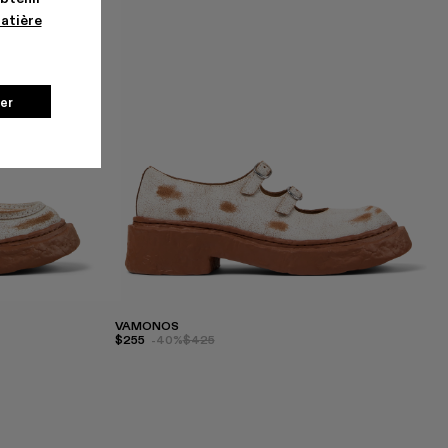
matière
er
VAMONOS
$255
-40%
$425