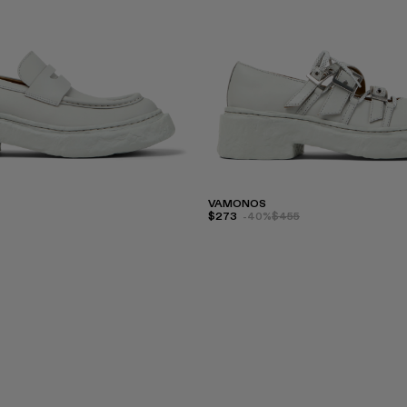
VAMONOS
$273
-40%
$455