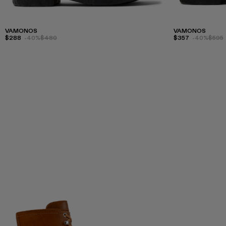
VAMONOS
VAMONOS
$288
-40%
$480
$357
-40%
$595