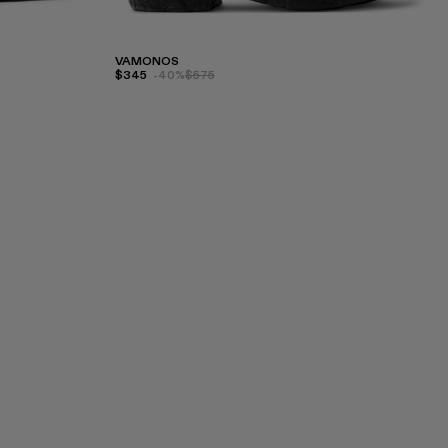
VAMONOS
$345
-40%
$575