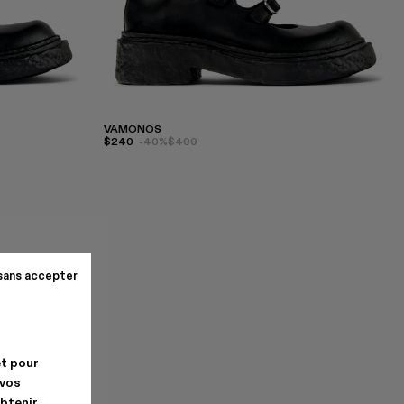
VAMONOS
$240
-40%
$400
sans accepter
et pour
 vos
obtenir