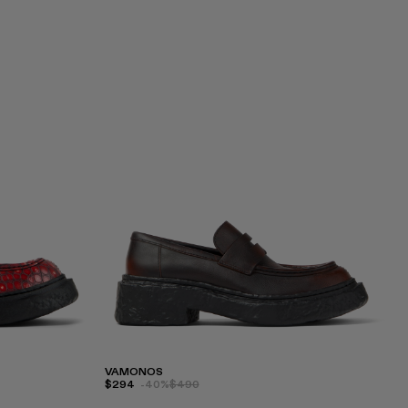
VAMONOS
$294
-40%
$490