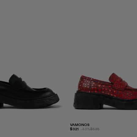
VAMONOS
$321
-40%
$535