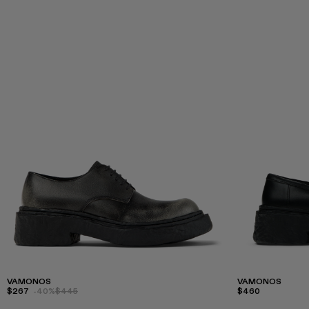
VAMONOS
VAMONOS
$267
-40%
$445
$460