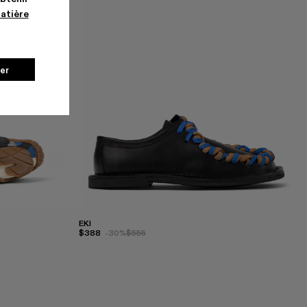
matière
er
EKI
$388
-30%
$555