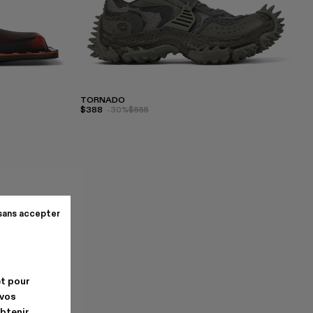
TORNADO
$388
-30%
$555
sans accepter
et pour
 vos
obtenir