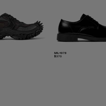
MIL-1978
$370