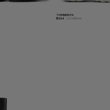
TORMENTA
$324
-40%
$540