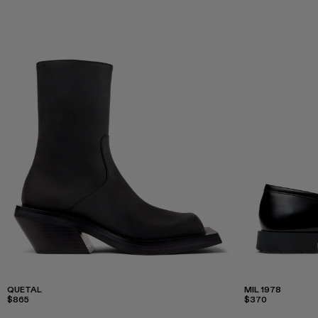
QUETAL
MIL 1978
$865
$370