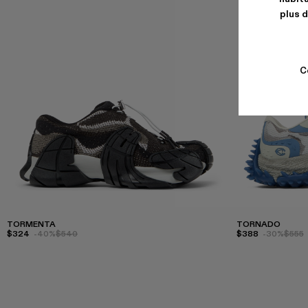
plus d
C
TORMENTA
TORNADO
$324
-40%
$540
$388
-30%
$555