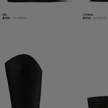
EKI
TOSSU
$388
-30%
$555
$308
-20%
$385