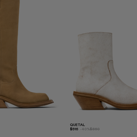
QUETAL
$516
-40%
$860