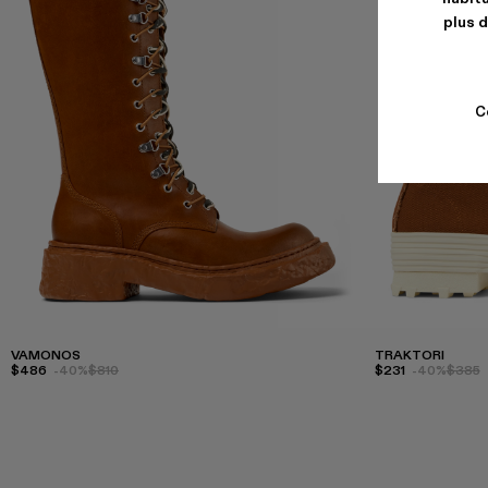
plus d
C
VAMONOS
TRAKTORI
$486
-40%
$810
$231
-40%
$385