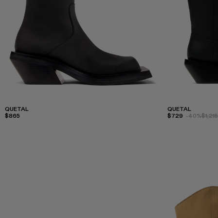
QUETAL
QUETAL
$865
$729
-40%
$1,215