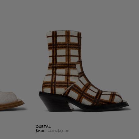
QUETAL
$600
-40%
$1,000