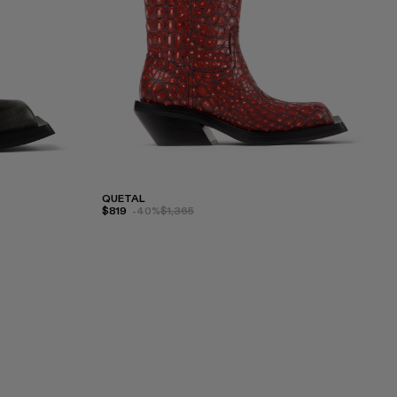
QUETAL
$819
-40%
$1,365