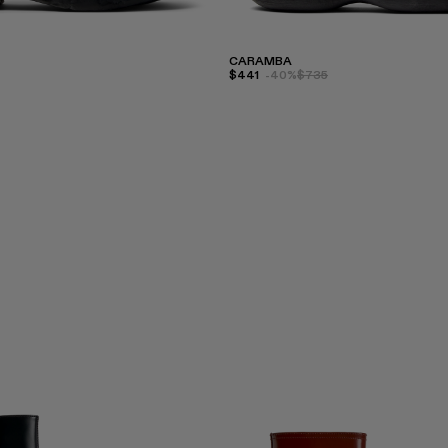
CARAMBA
$441
-40%
$735