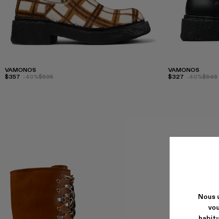
VAMONOS
VAMONOS
$357
-40%
$595
$327
-40%
$545
Nous u
vou
habitu