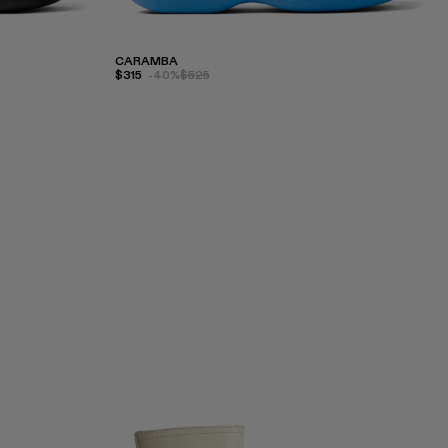
CARAMBA
$315
-40%
$525