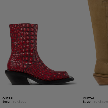
QUETAL
QUETAL
$552
-40%
$920
$729
-40%
$1,215