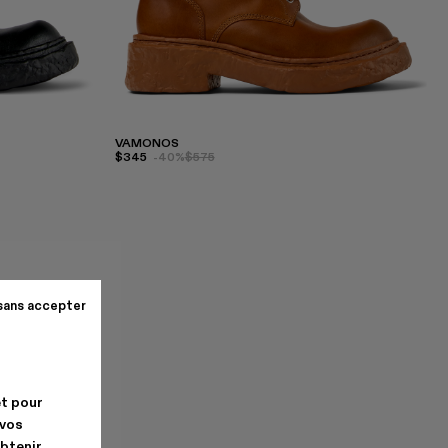
VAMONOS
$345
-40%
$575
sans accepter
et pour
 vos
obtenir