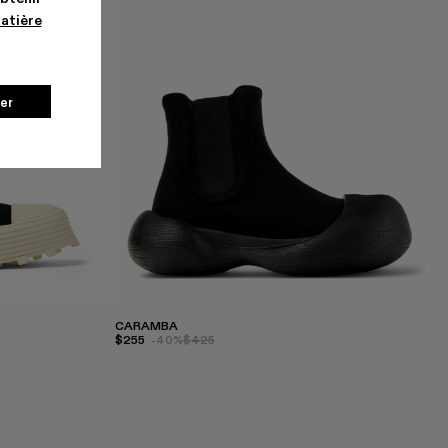
matière
er
CARAMBA
$255
-40%
$425