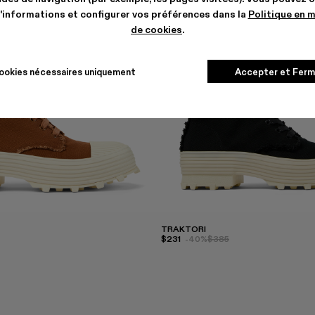
'informations et configurer vos préférences dans la
Politique en 
de cookies
.
ookies nécessaires uniquement
Accepter et Ferm
TRAKTORI
$231
-40%
$385