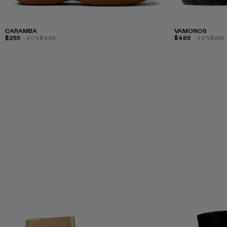
CARAMBA
VAMONOS
$255
-40%
$425
$486
-40%
$810