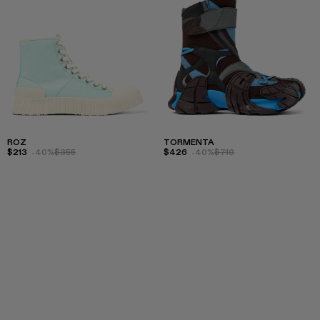
ROZ
TORMENTA
$213
-40%
$355
$426
-40%
$710