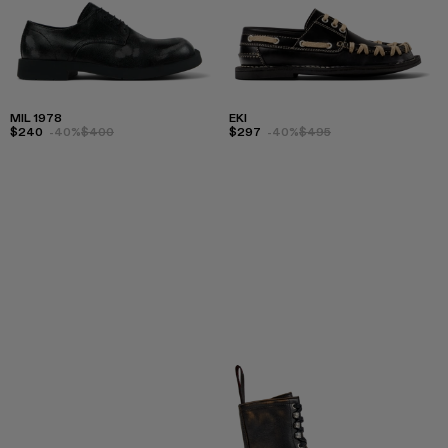
MIL 1978
EKI
$240
-40%
$400
$297
-40%
$495