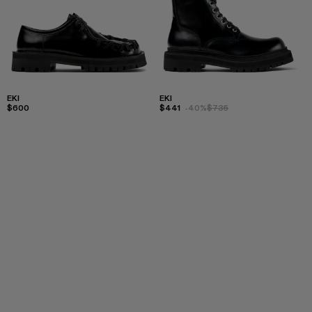
EKI
EKI
$600
$441
-40%
$735