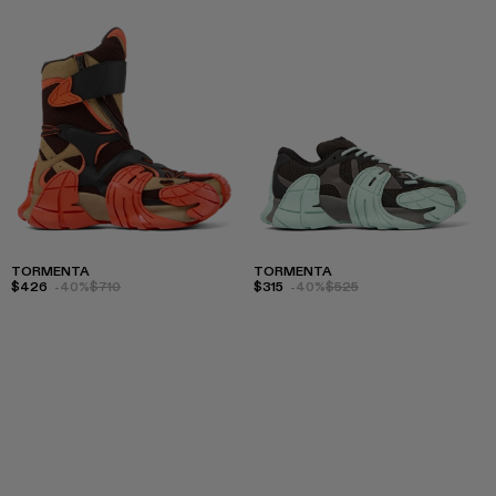
TORMENTA
TORMENTA
$426
-40%
$710
$315
-40%
$525