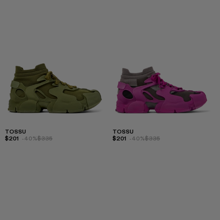
TOSSU
TOSSU
$201
-40%
$335
$201
-40%
$335