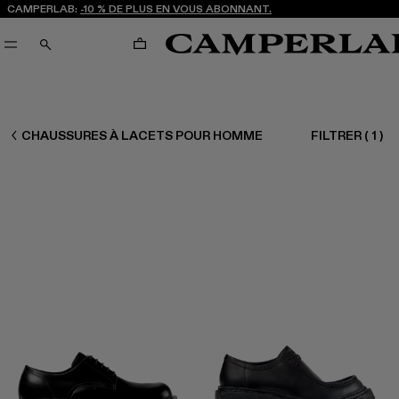
CAMPERLAB:
-10 % DE PLUS EN VOUS ABONNANT.
PANIER
RECHERCHE
HOMME CHAUSSURES
CHAUSSURES À LACETS POUR HOMME
FILTRER
(
1
)