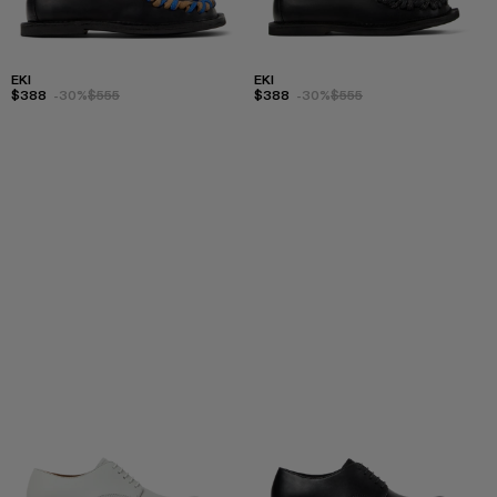
EKI
EKI
$388
-30%
$555
$388
-30%
$555