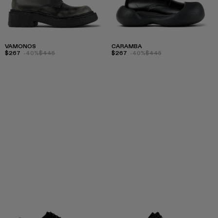
VAMONOS
CARAMBA
$267
-40%
$445
$267
-40%
$445