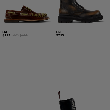
EKI
EKI
$297
-40%
$495
$735