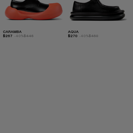
CARAMBA
AQUA
$267
-40%
$445
$270
-40%
$450