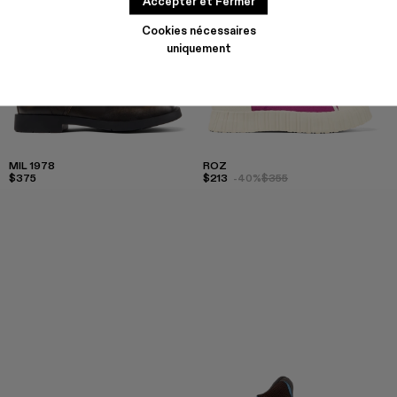
Accepter et Fermer
Cookies nécessaires
uniquement
MIL 1978
ROZ
$375
$213
-40%
$355