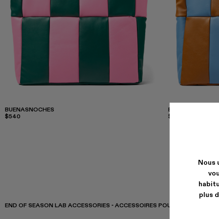
BUENASNOCHES
BUENASNOCHES
$540
$324
-40%
$540
Nous u
vou
habitu
plus d
END OF SEASON LAB ACCESSORIES - ACCESSOIRES POUR HOMME