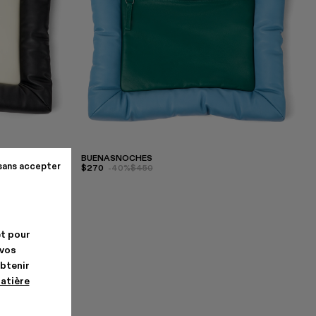
BUENASNOCHES
sans accepter
$270
-40%
$450
et pour
 vos
obtenir
matière