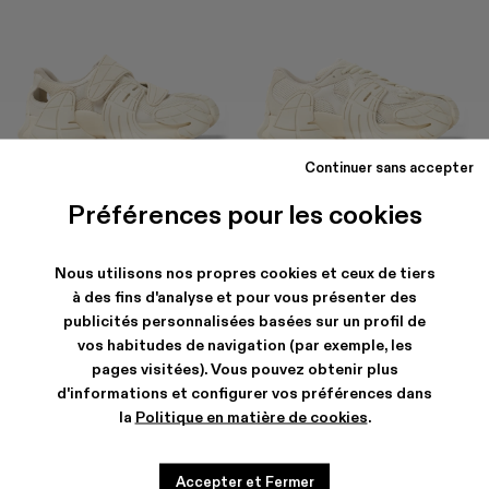
Continuer sans accepter
TORMENTA
TORMENTA
CHF 225
-40%
CHF 375
CHF 279
-30%
CHF 399
Préférences pour les cookies
Nous utilisons nos propres cookies et ceux de tiers
à des fins d'analyse et pour vous présenter des
publicités personnalisées basées sur un profil de
vos habitudes de navigation (par exemple, les
pages visitées). Vous pouvez obtenir plus
d'informations et configurer vos préférences dans
la
Politique en matière de cookies
.
Accepter et Fermer