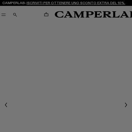
CAMPERLAB:
ISCRIVITI PER OTTENERE UNO SCONTO EXTRA DEL 10%.
CARRELLO
CERCA
Previous
Nex