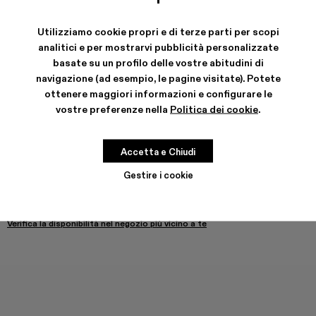
Utilizziamo cookie propri e di terze parti per scopi
SPEDIZIONE E GARANZIA
analitici e per mostrarvi pubblicità personalizzate
Spedizione gratuita su tutti gli ordini.
basate su un profilo delle vostre abitudini di
Consegna rapida a impatto zero di CO2 disponibile.
navigazione (ad esempio, le pagine visitate). Potete
ottenere maggiori informazioni e configurare le
CARATTERISTICHE
CURA DEL PRODOTTO
vostre preferenze nella
Politica dei cookie
.
Accetta e Chiudi
GUIDA ALLE TAGLIE
Gestire i cookie
Scegli la taglia
SCEGLI LA TAGLIA
AGGIUNGERE ALLA BORSA
Verifica la disponibilità nel negozio più vicino a te