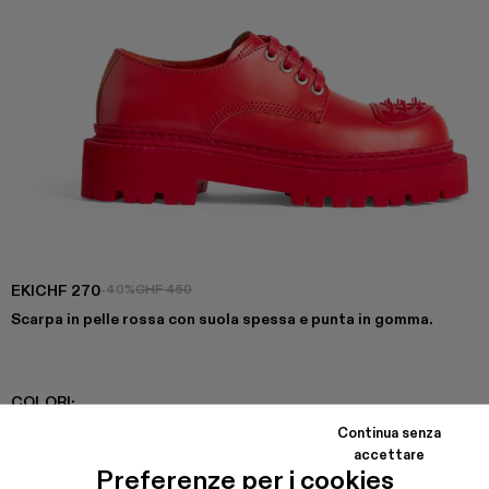
EKI
CHF 270
-40%
CHF 450
Scarpa in pelle rossa con suola spessa e punta in gomma.
COLORI
:
Eki - K201328-002
Continua senza
accettare
Preferenze per i cookies