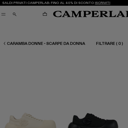
SALDI PRIVATI CAMPERLAB: FINO AL 40% DI SCONTO
ISCRIVITI
CARRELLO
CERCA
DONNA SCARPE
CARAMBA DONNE - SCARPE DA DONNA
FILTRARE
(
0
)