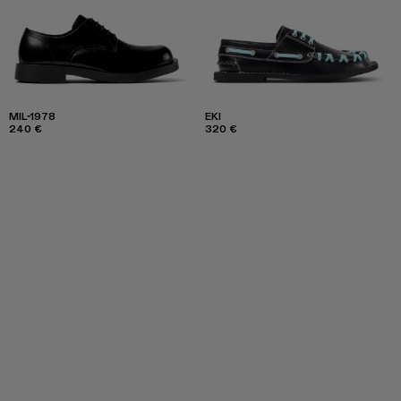
MIL-1978
EKI
240 €
320 €