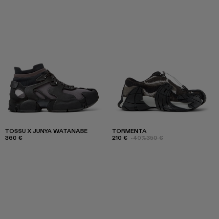
TOSSU X JUNYA WATANABE
TORMENTA
360 €
210 €
-40%
350 €