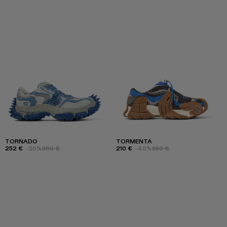
TORNADO
TORMENTA
252 €
-30%
360 €
210 €
-40%
350 €