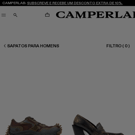
CAMPERLAB:
SUBSCREVE E RECEBE UM DESCONTO EXTRA DE 10%.
CARRINHO
PESQUISAR
CAMPERLAB
SAPATOS PARA HOMENS
FILTRO
(
0
)