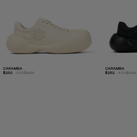
CARAMBA
CARAMBA
$252
-40%
$420
$252
-40%
$420