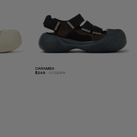
CARAMBA
$249
-40%
$415