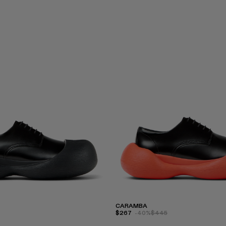
CARAMBA
$267
-40%
$445