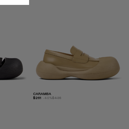
CARAMBA
$261
-40%
$435