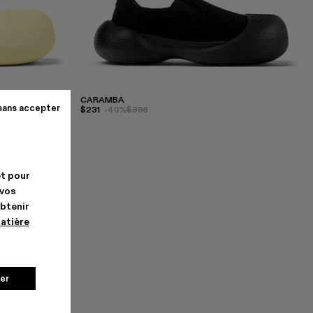
CARAMBA
sans accepter
$231
-40%
$385
et pour
 vos
obtenir
matière
er