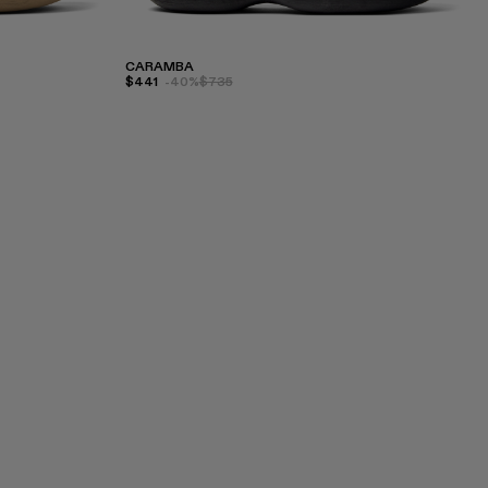
CARAMBA
$441
-40%
$735