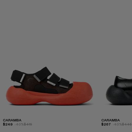
CARAMBA
CARAMBA
$249
-40%
$415
$267
-40%
$445