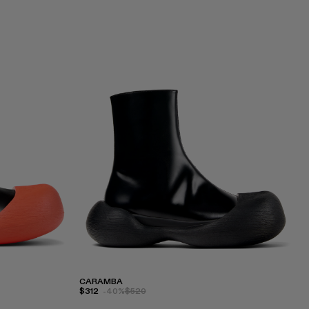
CARAMBA
$312
-40%
$520