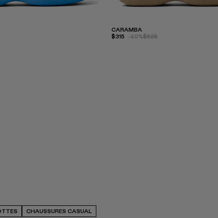
CARAMBA
$315
-40%
$525
OTTES
CHAUSSURES CASUAL