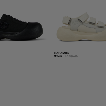
CARAMBA
$249
-40%
$415