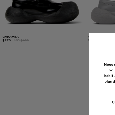
CARAMBA
CARAMBA
$270
-40%
$450
$261
-40%
$435
Nous u
vou
habitu
plus d
C